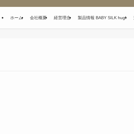
ホーム
会社概要
経営理念
製品情報 BABY SILK hug!